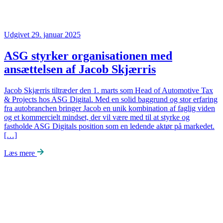
Udgivet 29. januar 2025
ASG styrker organisationen med
ansættelsen af Jacob Skjærris
Jacob Skjærris tiltræder den 1. marts som Head of Automotive Tax
& Projects hos ASG Digital. Med en solid baggrund og stor erfaring
fra autobranchen bringer Jacob en unik kombination af faglig viden
og et kommercielt mindset, der vil være med til at styrke og
fastholde ASG Digitals position som en ledende aktør på markedet.
[…]
Læs mere