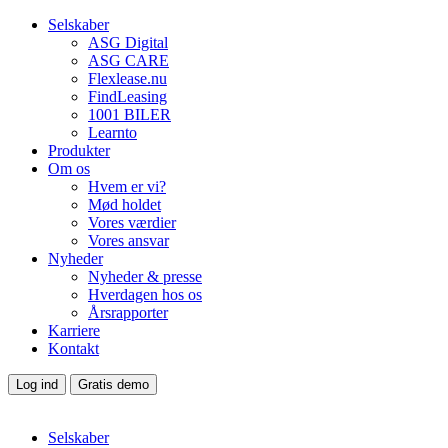
Selskaber
ASG Digital
ASG CARE
Flexlease.nu
FindLeasing
1001 BILER
Learnto
Produkter
Om os
Hvem er vi?
Mød holdet
Vores værdier
Vores ansvar
Nyheder
Nyheder & presse
Hverdagen hos os
Årsrapporter
Karriere
Kontakt
Log ind
Gratis demo
Selskaber