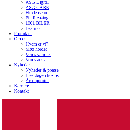
ASG Digital
ASG CARE
Flexlease.nu
FindLeasing
1001 BILER
Learnto
Produkter
Om os
Hvem er vi?
Mød holdet
Vores værdier
Vores ansvar
Nyheder
Nyheder & presse
Hverdagen hos os
Årsrapporter
Karriere
Kontakt