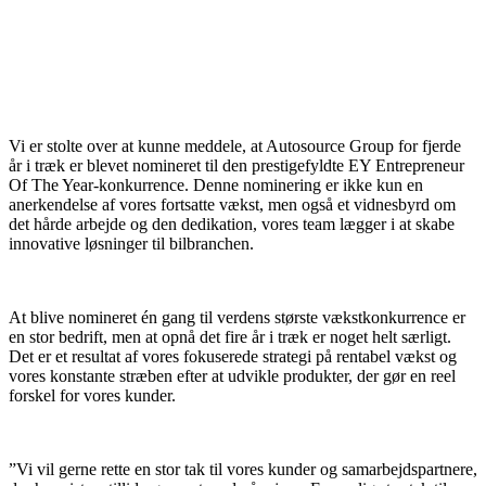
Vi er stolte over at kunne meddele, at Autosource Group for fjerde
år i træk er blevet nomineret til den prestigefyldte EY Entrepreneur
Of The Year-konkurrence. Denne nominering er ikke kun en
anerkendelse af vores fortsatte vækst, men også et vidnesbyrd om
det hårde arbejde og den dedikation, vores team lægger i at skabe
innovative løsninger til bilbranchen.
At blive nomineret én gang til verdens største vækstkonkurrence er
en stor bedrift, men at opnå det fire år i træk er noget helt særligt.
Det er et resultat af vores fokuserede strategi på rentabel vækst og
vores konstante stræben efter at udvikle produkter, der gør en reel
forskel for vores kunder.
”Vi vil gerne rette en stor tak til vores kunder og samarbejdspartnere,