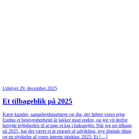
Udgivet 29. december 2025
Et tilbageblik på 2025
Kære kunder, samarbejdspartnere og dig, der følger vores rejse
Endnu et begivenhedsrigt år lakker mod enden, og jeg vil derfor
benytte lejligheden til at tage et kig i bakspejlet. Når jeg ser tilbage
på 2025, har det været et år præget af udvikling, nye digitale tiltag
og en styrkelse af vores interne struktur. 2025: Et […]