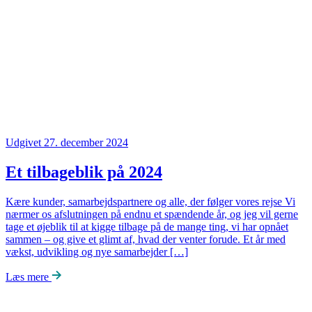
Udgivet 27. december 2024
Et tilbageblik på 2024
Kære kunder, samarbejdspartnere og alle, der følger vores rejse Vi
nærmer os afslutningen på endnu et spændende år, og jeg vil gerne
tage et øjeblik til at kigge tilbage på de mange ting, vi har opnået
sammen – og give et glimt af, hvad der venter forude. Et år med
vækst, udvikling og nye samarbejder […]
Læs mere