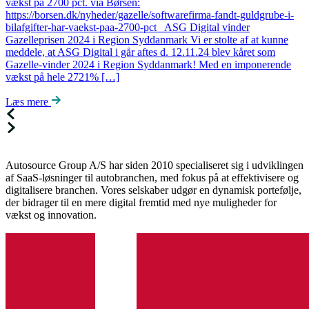
vækst på 2700 pct. via Børsen:
https://borsen.dk/nyheder/gazelle/softwarefirma-fandt-guldgrube-i-
bilafgifter-har-vaekst-paa-2700-pct ASG Digital vinder
Gazelleprisen 2024 i Region Syddanmark Vi er stolte af at kunne
meddele, at ASG Digital i går aftes d. 12.11.24 blev kåret som
Gazelle-vinder 2024 i Region Syddanmark! Med en imponerende
vækst på hele 2721% […]
Læs mere
Autosource Group A/S har siden 2010 specialiseret sig i udviklingen
af SaaS-løsninger til autobranchen, med fokus på at effektivisere og
digitalisere branchen. Vores selskaber udgør en dynamisk portefølje,
der bidrager til en mere digital fremtid med nye muligheder for
vækst og innovation.