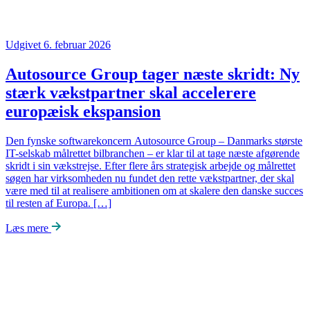
Udgivet 6. februar 2026
Autosource Group tager næste skridt: Ny
stærk vækstpartner skal accelerere
europæisk ekspansion
Den fynske softwarekoncern Autosource Group – Danmarks største
IT-selskab målrettet bilbranchen – er klar til at tage næste afgørende
skridt i sin vækstrejse. Efter flere års strategisk arbejde og målrettet
søgen har virksomheden nu fundet den rette vækstpartner, der skal
være med til at realisere ambitionen om at skalere den danske succes
til resten af Europa. […]
Læs mere