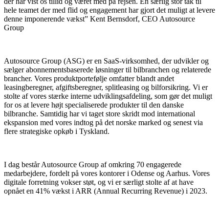
der har vist os tillid og været med på rejsen. En særlig stor tak til
hele teamet der med flid og engagement har gjort det muligt at levere
denne imponerende vækst” Kent Bernsdorf, CEO Autosource
Group
Autosource Group (ASG) er en SaaS-virksomhed, der udvikler og
sælger abonnementsbaserede løsninger til bilbranchen og relaterede
brancher. Vores produktportefølje omfatter blandt andet
leasingberegner, afgiftsberegner, splitleasing og bilforsikring. Vi er
stolte af vores stærke interne udviklingsafdeling, som gør det muligt
for os at levere højt specialiserede produkter til den danske
bilbranche. Samtidig har vi taget store skridt mod international
ekspansion med vores indtog på det norske marked og senest via
flere strategiske opkøb i Tyskland.
I dag består Autosource Group af omkring 70 engagerede
medarbejdere, fordelt på vores kontorer i Odense og Aarhus. Vores
digitale forretning vokser støt, og vi er særligt stolte af at have
opnået en 41% vækst i ARR (Annual Recurring Revenue) i 2023.