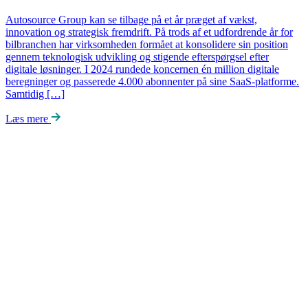
Autosource Group kan se tilbage på et år præget af vækst,
innovation og strategisk fremdrift. På trods af et udfordrende år for
bilbranchen har virksomheden formået at konsolidere sin position
gennem teknologisk udvikling og stigende efterspørgsel efter
digitale løsninger. I 2024 rundede koncernen én million digitale
beregninger og passerede 4.000 abonnenter på sine SaaS-platforme.
Samtidig […]
Læs mere