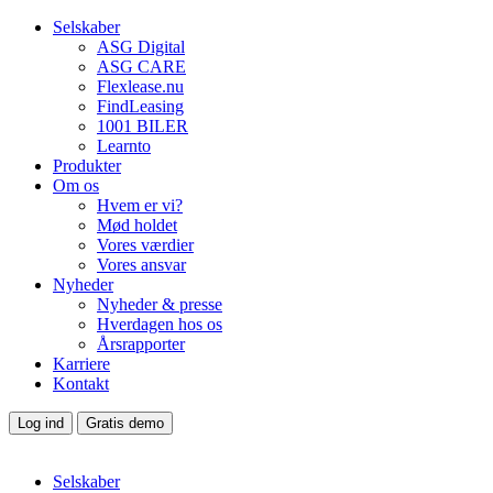
Selskaber
ASG Digital
ASG CARE
Flexlease.nu
FindLeasing
1001 BILER
Learnto
Produkter
Om os
Hvem er vi?
Mød holdet
Vores værdier
Vores ansvar
Nyheder
Nyheder & presse
Hverdagen hos os
Årsrapporter
Karriere
Kontakt
Log ind
Gratis demo
Selskaber