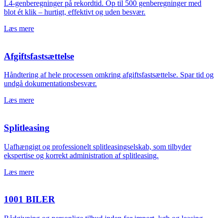
L4-genberegninger på rekordtid. Op til 500 genberegninger med
blot ét klik – hurtigt, effektivt og uden besvær.
Læs mere
Afgiftsfastsættelse
Håndtering af hele processen omkring afgiftsfastsættelse. Spar tid og
undgå dokumentationsbesvær.
Læs mere
Splitleasing
Uafhængigt og professionelt splitleasingselskab, som tilbyder
ekspertise og korrekt administration af splitleasing.
Læs mere
1001 BILER