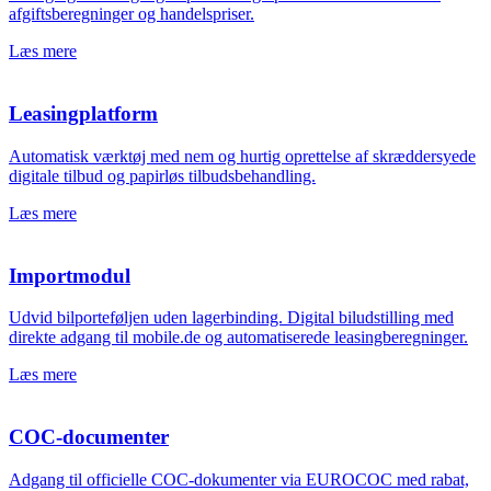
afgiftsberegninger og handelspriser.
Læs mere
Leasingplatform
Automatisk værktøj med nem og hurtig oprettelse af skræddersyede
digitale tilbud og papirløs tilbudsbehandling.
Læs mere
Importmodul
Udvid bilporteføljen uden lagerbinding. Digital biludstilling med
direkte adgang til mobile.de og automatiserede leasingberegninger.
Læs mere
COC-documenter
Adgang til officielle COC-dokumenter via EUROCOC med rabat,