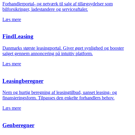
Forhandlerportal- og netværk til salg af tillægsydelser som
bilforsikringer, ladestandere og serviceaftaler.
Læs mere
FindLeasing
Danmarks største leasingportal. Giver øget synlighed og booster
salget gennem annoncering på intuitiv platform.
Læs mere
Leasingberegner
Nem og hurtig beregning af leasingtilbud, uanset leasing- og
finansieringsform. Tilpasses den enkelte forhandlers behov.
Læs mere
Genberegner