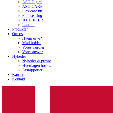
ASG Digital
ASG CARE
Flexlease.nu
FindLeasing
1001 BILER
Learnto
Produkter
Om os
Hvem er vi?
Mød holdet
Vores værdier
Vores ansvar
Nyheder
Nyheder & presse
Hverdagen hos os
Årsrapporter
Karriere
Kontakt