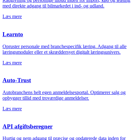
Rådgivning og personlige tilbud inden for import, køb og leasing
med direkte adgang til bilmarkedet i ind- og udland.
Læs mere
Learnto
Opruster personale med branchespecifik læring. Adgang til alle
læringsmoduler eller et skræddersyet digitalt læringsunivers.
Læs mere
Auto-Trust
Autobranchens helt egen anmeldelsesportal. Optimerer salg og
opbygger tillid med troværdige anmeldelser.
Læs mere
API afgiftsberegner
Hurtig og nem adgang til præcise og opdaterede data inden for