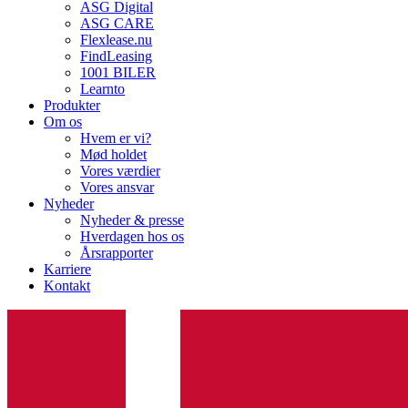
ASG Digital
ASG CARE
Flexlease.nu
FindLeasing
1001 BILER
Learnto
Produkter
Om os
Hvem er vi?
Mød holdet
Vores værdier
Vores ansvar
Nyheder
Nyheder & presse
Hverdagen hos os
Årsrapporter
Karriere
Kontakt