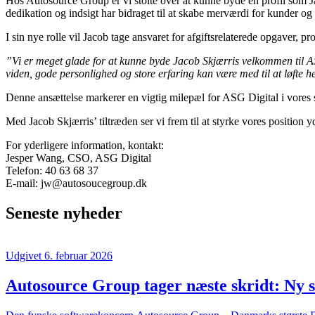
Hos Autosource Group er vi stolte over at kunne byde en profil som
dedikation og indsigt har bidraget til at skabe merværdi for kunder og
I sin nye rolle vil Jacob tage ansvaret for afgiftsrelaterede opgaver, 
”Vi er meget glade for at kunne byde Jacob Skjærris velkommen til ASG-
viden, gode personlighed og store erfaring kan være med til at løfte h
Denne ansættelse markerer en vigtig milepæl for ASG Digital i vores 
Med Jacob Skjærris’ tiltræden ser vi frem til at styrke vores position
For yderligere information, kontakt:
Jesper Wang, CSO, ASG Digital
Telefon: 40 63 68 37
E-mail: jw@autosoucegroup.dk
Seneste nyheder
Udgivet 6. februar 2026
Autosource Group tager næste skridt: Ny 