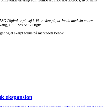
en omfattende erfaring som Senior Advisor hos SAKUI, hvor hans
ASG Digital er på vej i. Vi er sikre på, at Jacob med sin enorme
 Wang, CSO hos ASG Digital.
ger og et skarpt fokus på markedets behov.
sk ekspansion