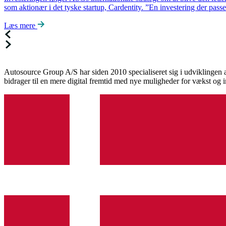
som aktionær i det tyske startup, Cardentity. ”En investering der pas
Læs mere
Autosource Group A/S har siden 2010 specialiseret sig i udviklingen a
bidrager til en mere digital fremtid med nye muligheder for vækst og 