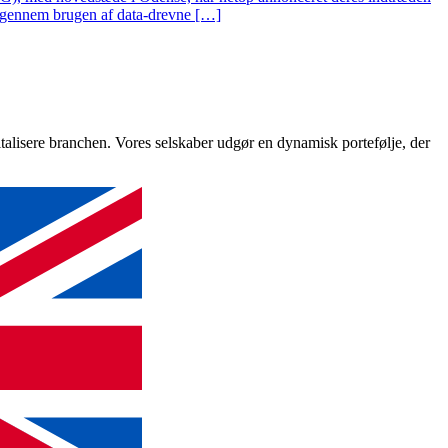
he gennem brugen af data-drevne […]
italisere branchen. Vores selskaber udgør en dynamisk portefølje, der