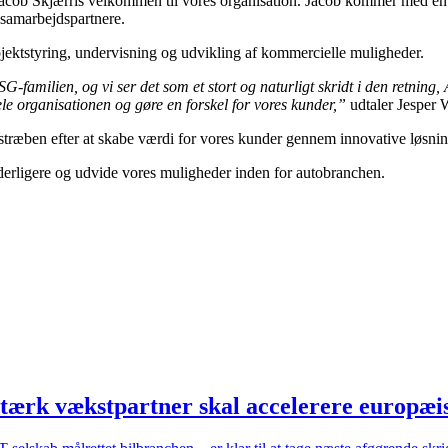
 Jacob Skjærris velkommen til vores organisation. Jacob kommer med 
 samarbejdspartnere.
projektstyring, undervisning og udvikling af kommercielle muligheder.
familien, og vi ser det som et stort og naturligt skridt i den retning, 
ele organisationen og gøre en forskel for vores kunder,”
udtaler Jesper
stræben efter at skabe værdi for vores kunder gennem innovative løsnin
 yderligere og udvide vores muligheder inden for autobranchen.
stærk vækstpartner skal accelerere europæi