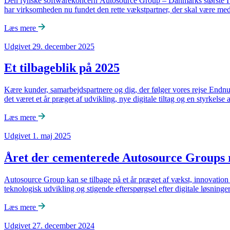
Den fynske softwarekoncern Autosource Group – Danmarks største IT-sels
har virksomheden nu fundet den rette vækstpartner, der skal være med t
Læs mere
Udgivet 29. december 2025
Et tilbageblik på 2025
Kære kunder, samarbejdspartnere og dig, der følger vores rejse Endnu et
det været et år præget af udvikling, nye digitale tiltag og en styrkelse 
Læs mere
Udgivet 1. maj 2025
Året der cementerede Autosource Groups ro
Autosource Group kan se tilbage på et år præget af vækst, innovation 
teknologisk udvikling og stigende efterspørgsel efter digitale løsnin
Læs mere
Udgivet 27. december 2024