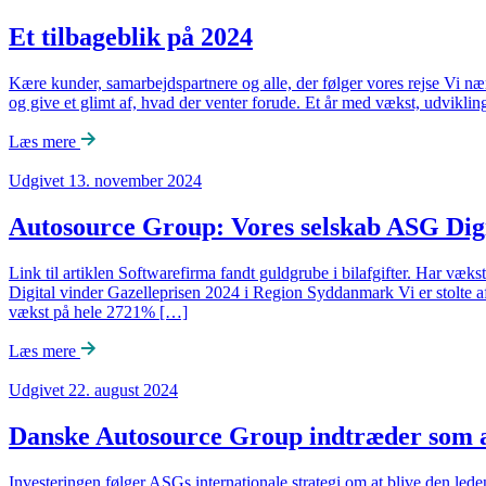
Et tilbageblik på 2024
Kære kunder, samarbejdspartnere og alle, der følger vores rejse Vi nær
og give et glimt af, hvad der venter forude. Et år med vækst, udvikl
Læs mere
Udgivet 13. november 2024
Autosource Group: Vores selskab ASG Digi
Link til artiklen Softwarefirma fandt guldgrube i bilafgifter. Har væ
Digital vinder Gazelleprisen 2024 i Region Syddanmark Vi er stolte 
vækst på hele 2721% […]
Læs mere
Udgivet 22. august 2024
Danske Autosource Group indtræder som ak
Investeringen følger ASGs internationale strategi om at blive den 