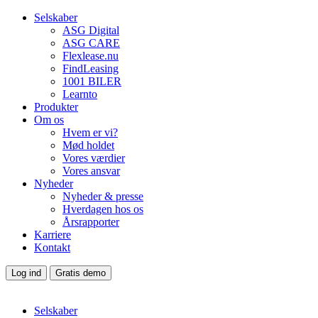
Selskaber
ASG Digital
ASG CARE
Flexlease.nu
FindLeasing
1001 BILER
Learnto
Produkter
Om os
Hvem er vi?
Mød holdet
Vores værdier
Vores ansvar
Nyheder
Nyheder & presse
Hverdagen hos os
Årsrapporter
Karriere
Kontakt
Log ind
Gratis demo
Selskaber