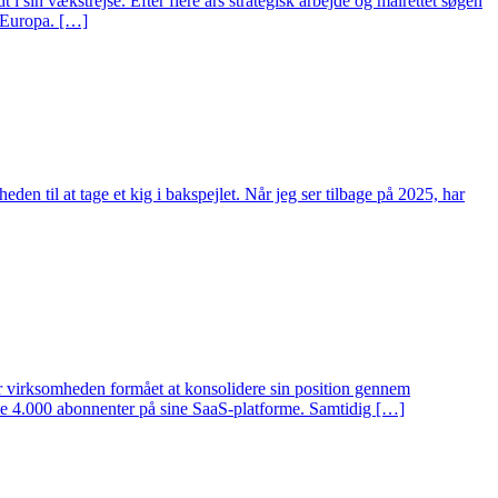
 sin vækstrejse. Efter flere års strategisk arbejde og målrettet søgen
f Europa. […]
en til at tage et kig i bakspejlet. Når jeg ser tilbage på 2025, har
har virksomheden formået at konsolidere sin position gennem
rede 4.000 abonnenter på sine SaaS-platforme. Samtidig […]