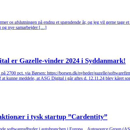
mer os afslutningen på endnu et spændende år, og jeg vil gerne tage et 
ing og nye samarbejder […]
tal er Gazelle-vinder 2024 i Syddanmark!
kst på 2700 pct. via Børsen: https://borsen.dk/nyheder/gazelle/software
af at kunne meddele, at ASG Digital i går aftes d. 12.11.24 blev kår
tionær i tysk startup ”Cardentity”
ledende softwareudbyder i autobranchen i Europa. Autosource Group (