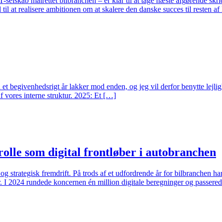
kab målrettet bilbranchen – er klar til at tage næste afgørende skridt i
il at realisere ambitionen om at skalere den danske succes til resten a
 begivenhedsrigt år lakker mod enden, og jeg vil derfor benytte lejlighed
af vores interne struktur. 2025: Et […]
lle som digital frontløber i autobranchen
og strategisk fremdrift. På trods af et udfordrende år for bilbranchen 
ger. I 2024 rundede koncernen én million digitale beregninger og passe