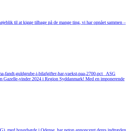
øjeblik til at kigge tilbage på de mange ting, vi har opnået sammen –
firma-fandt-guldgrube-i-bilafgifter-har-vaekst-paa-2700-pct ASG
et som Gazelle-vinder 2024 i Region Syddanmark! Med en imponerende
ASG), med hovedsæde i Odense, har netop annonceret deres indtræden