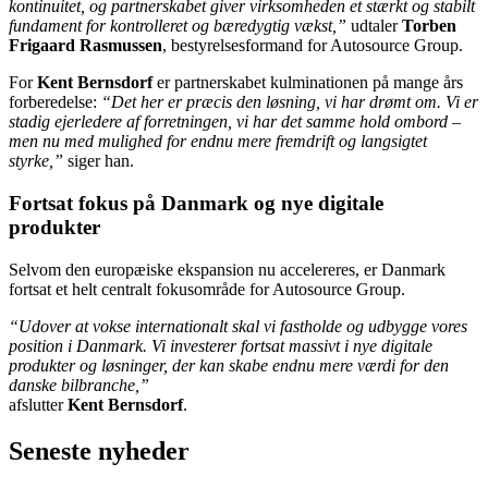
kontinuitet, og partnerskabet giver virksomheden et stærkt og stabilt
fundament for kontrolleret og bæredygtig vækst,”
udtaler
Torben
Frigaard Rasmussen
, bestyrelsesformand for Autosource Group.
For
Kent Bernsdorf
er partnerskabet kulminationen på mange års
forberedelse:
“Det her er præcis den løsning, vi har drømt om. Vi er
stadig ejerledere af forretningen, vi har det samme hold ombord –
men nu med mulighed for endnu mere fremdrift og langsigtet
styrke,”
siger han.
Fortsat fokus på Danmark og nye digitale
produkter
Selvom den europæiske ekspansion nu accelereres, er Danmark
fortsat et helt centralt fokusområde for Autosource Group.
“Udover at vokse internationalt skal vi fastholde og udbygge vores
position i Danmark. Vi investerer fortsat massivt i nye digitale
produkter og løsninger, der kan skabe endnu mere værdi for den
danske bilbranche,”
afslutter
Kent Bernsdorf
.
Seneste nyheder