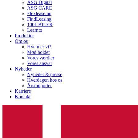
ASG Digital
ASG CARE
Flexlease.nu
FindLeasing
1001 BILER
Learnto
Produkter
Om os
Hvem er vi?
Mød holdet
Vores værdier
Vores ansvar
Nyheder
Nyheder & presse
Hverdagen hos os
Årsrapporter
Karriere
Kontakt