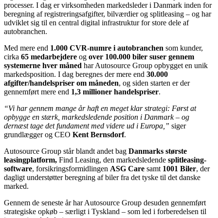
processer. I dag er virksomheden markedsleder i Danmark inden for
beregning af registreringsafgifter, bilværdier og splitleasing – og har
udviklet sig til en central digital infrastruktur for store dele af
autobranchen.
Med mere end
1.000 CVR-numre i autobranchen
som kunder,
cirka
65 medarbejdere
og
over 100.000 biler suser gennem
systemerne hver måned
har Autosource Group opbygget en unik
markedsposition. I dag beregnes der mere end
30.000
afgifter/handelspriser om måneden
, og siden starten er der
gennemført mere end
1,3 millioner handelspriser
.
“Vi har gennem mange år haft en meget klar strategi: Først at
opbygge en stærk, markedsledende position i Danmark – og
dernæst tage det fundament med videre ud i Europa,”
siger
grundlægger og CEO
Kent Bernsdorf
.
Autosource Group står blandt andet bag
Danmarks største
leasingplatform,
Find Leasing, den markedsledende
splitleasing-
software
, forsikringsformidlingen
ASG Care
samt
1001 Biler
, der
dagligt understøtter beregning af biler fra det tyske til det danske
marked.
Gennem de seneste år har Autosource Group desuden gennemført
strategiske opkøb – særligt i Tyskland – som led i forberedelsen til