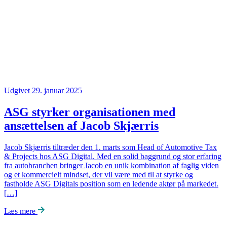
Udgivet 29. januar 2025
ASG styrker organisationen med
ansættelsen af Jacob Skjærris
Jacob Skjærris tiltræder den 1. marts som Head of Automotive Tax
& Projects hos ASG Digital. Med en solid baggrund og stor erfaring
fra autobranchen bringer Jacob en unik kombination af faglig viden
og et kommercielt mindset, der vil være med til at styrke og
fastholde ASG Digitals position som en ledende aktør på markedet.
[…]
Læs mere