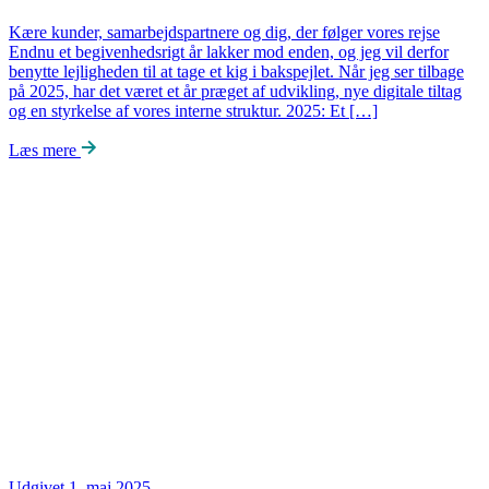
Kære kunder, samarbejdspartnere og dig, der følger vores rejse
Endnu et begivenhedsrigt år lakker mod enden, og jeg vil derfor
benytte lejligheden til at tage et kig i bakspejlet. Når jeg ser tilbage
på 2025, har det været et år præget af udvikling, nye digitale tiltag
og en styrkelse af vores interne struktur. 2025: Et […]
Læs mere
Udgivet 1. maj 2025