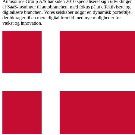
Autosource Group A/S har siden 2010 specialiseret sig i udviklingen
af SaaS-løsninger til autobranchen, med fokus på at effektivisere og
digitalisere branchen. Vores selskaber udgør en dynamisk portefølje,
der bidrager til en mere digital fremtid med nye muligheder for
vækst og innovation.