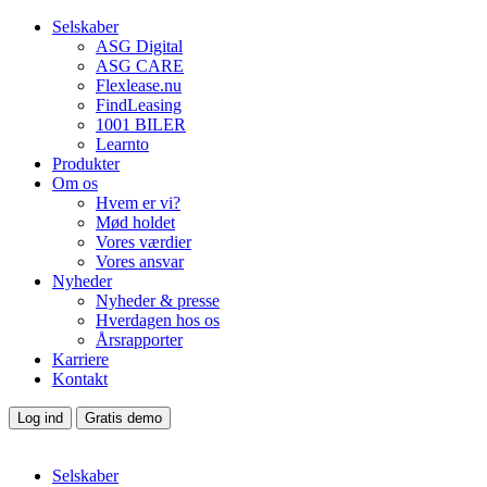
Selskaber
ASG Digital
ASG CARE
Flexlease.nu
FindLeasing
1001 BILER
Learnto
Produkter
Om os
Hvem er vi?
Mød holdet
Vores værdier
Vores ansvar
Nyheder
Nyheder & presse
Hverdagen hos os
Årsrapporter
Karriere
Kontakt
Log ind
Gratis demo
Selskaber