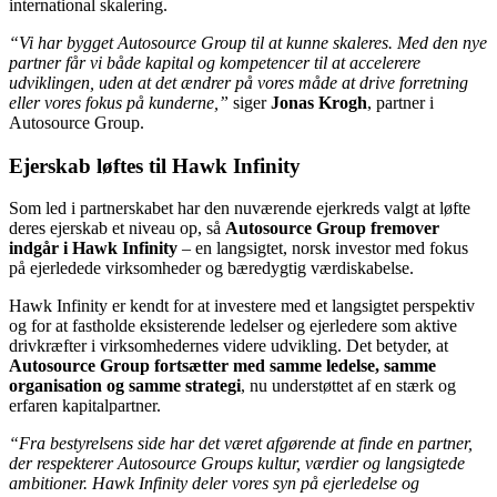
international skalering.
“Vi har bygget Autosource Group til at kunne skaleres. Med den nye
partner får vi både kapital og kompetencer til at accelerere
udviklingen, uden at det ændrer på vores måde at drive forretning
eller vores fokus på kunderne,”
siger
Jonas Krogh
, partner i
Autosource Group.
Ejerskab løftes til Hawk Infinity
Som led i partnerskabet har den nuværende ejerkreds valgt at løfte
deres ejerskab et niveau op, så
Autosource Group fremover
indgår i Hawk Infinity
– en langsigtet, norsk investor med fokus
på ejerledede virksomheder og bæredygtig værdiskabelse.
Hawk Infinity er kendt for at investere med et langsigtet perspektiv
og for at fastholde eksisterende ledelser og ejerledere som aktive
drivkræfter i virksomhedernes videre udvikling. Det betyder, at
Autosource Group fortsætter med samme ledelse, samme
organisation og samme strategi
, nu understøttet af en stærk og
erfaren kapitalpartner.
“Fra bestyrelsens side har det været afgørende at finde en partner,
der respekterer Autosource Groups kultur, værdier og langsigtede
ambitioner. Hawk Infinity deler vores syn på ejerledelse og