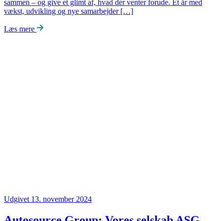
sammen – og give et glimt af, hvad der venter forude. Et år med
vækst, udvikling og nye samarbejder […]
Læs mere
Udgivet 13. november 2024
Autosource Group: Vores selskab ASG