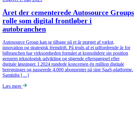
Året der cementerede Autosource Groups
rolle som digital frontløber i
autobranchen
Autosource Group kan se tilbage på et år præget af vækst,
innovation og strategisk fremdrift. På trods af et udfordrende år for
bilbranchen har virksomheden formået at konsolidere sin position
gennem teknologisk udvikling og stigende efterspørgsel efter
digitale løsninger. I 2024 rundede koncernen én million digitale
beregninger og passerede 4.000 abonnenter på sine SaaS-platforme.
Samtidig […]
Læs mere