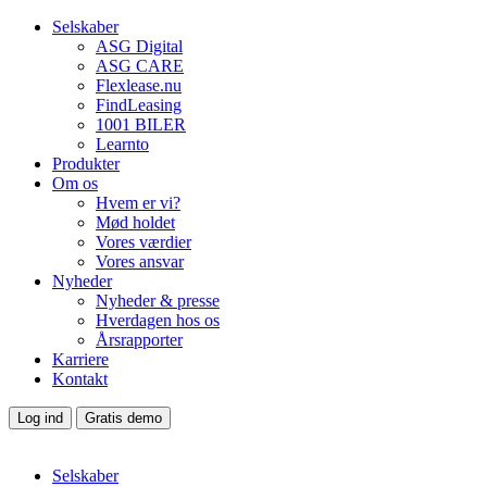
Selskaber
ASG Digital
ASG CARE
Flexlease.nu
FindLeasing
1001 BILER
Learnto
Produkter
Om os
Hvem er vi?
Mød holdet
Vores værdier
Vores ansvar
Nyheder
Nyheder & presse
Hverdagen hos os
Årsrapporter
Karriere
Kontakt
Log ind
Gratis demo
Selskaber