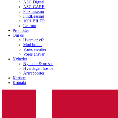
ASG Digital
ASG CARE
Flexlease.nu
FindLeasing
1001 BILER
Learnto
Produkter
Om os
Hvem er vi?
Mød holdet
Vores værdier
Vores ansvar
Nyheder
Nyheder & presse
Hverdagen hos os
Årsrapporter
Karriere
Kontakt