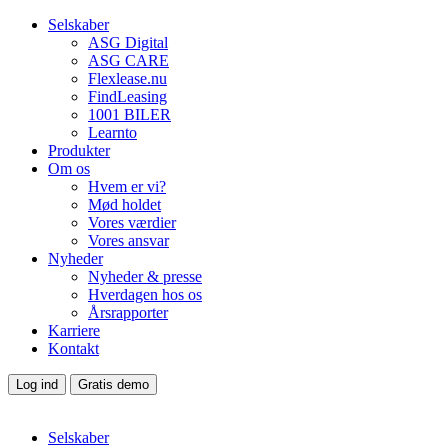
Selskaber
ASG Digital
ASG CARE
Flexlease.nu
FindLeasing
1001 BILER
Learnto
Produkter
Om os
Hvem er vi?
Mød holdet
Vores værdier
Vores ansvar
Nyheder
Nyheder & presse
Hverdagen hos os
Årsrapporter
Karriere
Kontakt
Log ind
Gratis demo
Selskaber