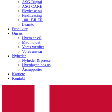
ASG Digital
ASG CARE
Flexlease.nu
FindLeasing
1001 BILER
Learnto
Produkter
Om os
Hvem er vi?
Mød holdet
Vores værdier
Vores ansvar
Nyheder
Nyheder & presse
Hverdagen hos os
Årsrapporter
Karriere
Kontakt