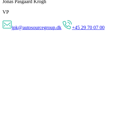
Jonas Pasgaard Krogh
VP
jpk@autosourcegroup.dk
+45 29 70 07 00