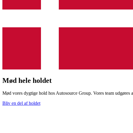
Mød hele
holdet
Mød vores dygtige hold hos Autosource Group. Vores team udgøres af t
Bliv en del af holdet