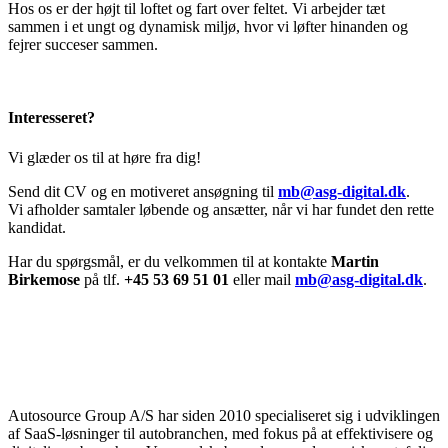
Hos os er der højt til loftet og fart over feltet. Vi arbejder tæt
sammen i et ungt og dynamisk miljø, hvor vi løfter hinanden og
fejrer succeser sammen.
Interesseret?
Vi glæder os til at høre fra dig!
Send dit CV og en motiveret ansøgning til
mb@asg-digital.dk
.
Vi afholder samtaler løbende og ansætter, når vi har fundet den rette
kandidat.
Har du spørgsmål, er du velkommen til at kontakte
Martin
Birkemose
på tlf.
+45 53 69 51 01
eller mail
mb@asg-digital.dk
.
Autosource Group A/S har siden 2010 specialiseret sig i udviklingen
af SaaS-løsninger til autobranchen, med fokus på at effektivisere og