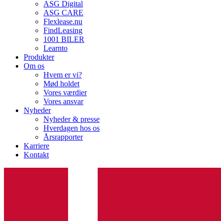
ASG Digital
ASG CARE
Flexlease.nu
FindLeasing
1001 BILER
Learnto
Produkter
Om os
Hvem er vi?
Mød holdet
Vores værdier
Vores ansvar
Nyheder
Nyheder & presse
Hverdagen hos os
Årsrapporter
Karriere
Kontakt