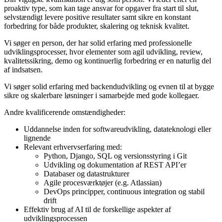
proaktiv type, som kan tage ansvar for opgaver fra start til slut,
selvstændigt levere positive resultater samt sikre en konstant
forbedring for både produkter, skalering og teknisk kvalitet.
Vi søger en person, der har solid erfaring med professionelle
udviklingsprocesser, hvor elementer som agil udvikling, review,
kvalitetssikring, demo og kontinuerlig forbedring er en naturlig del
af indsatsen.
Vi søger solid erfaring med backendudvikling og evnen til at bygge
sikre og skalerbare løsninger i samarbejde med gode kollegaer.
Andre kvalificerende omstændigheder:
Uddannelse inden for softwareudvikling, datateknologi eller
lignende
Relevant erhvervserfaring med:
Python, Django, SQL og versionsstyring i Git
Udvikling og dokumentation af REST API’er
Databaser og datastrukturer
Agile procesværktøjer (e.g. Atlassian)
DevOps principper, continuous integration og stabil
drift
Effektiv brug af AI til de forskellige aspekter af
udviklingsprocessen