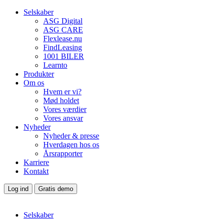
Selskaber
ASG Digital
ASG CARE
Flexlease.nu
FindLeasing
1001 BILER
Learnto
Produkter
Om os
Hvem er vi?
Mød holdet
Vores værdier
Vores ansvar
Nyheder
Nyheder & presse
Hverdagen hos os
Årsrapporter
Karriere
Kontakt
Log ind
Gratis demo
Selskaber