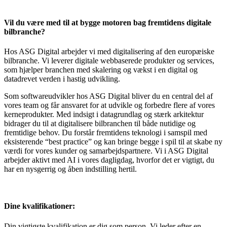
Vil du være med til at bygge motoren bag fremtidens digitale
bilbranche?
Hos ASG Digital arbejder vi med digitalisering af den europæiske
bilbranche. Vi leverer digitale webbaserede produkter og services,
som hjælper branchen med skalering og vækst i en digital og
datadrevet verden i hastig udvikling.
Som softwareudvikler hos ASG Digital bliver du en central del af
vores team og får ansvaret for at udvikle og forbedre flere af vores
kerneprodukter. Med indsigt i datagrundlag og stærk arkitektur
bidrager du til at digitalisere bilbranchen til både nutidige og
fremtidige behov. Du forstår fremtidens teknologi i samspil med
eksisterende “best practice” og kan bringe begge i spil til at skabe ny
værdi for vores kunder og samarbejdspartnere. Vi i ASG Digital
arbejder aktivt med AI i vores dagligdag, hvorfor det er vigtigt, du
har en nysgerrig og åben indstilling hertil.
Dine kvalifikationer:
Din vigtigste kvalifikation er dig som person. Vi leder efter en